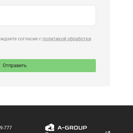
89-777
Производство
ru
спецтехники
 Тургояк,
речная, 71
Разработка — ALGUS