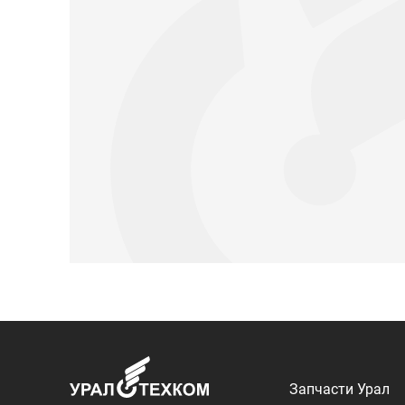
Запчасти Урал
Запчасти Камаз
Спецпредложени
Графические кат
ООО «УралТехКом», 2026