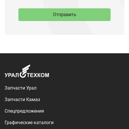
Запчасти Камаз
Спецпредложения
Графические каталоги
О компании
Контакты
Доставка и оплата
+7 (3513) 289-777
utkm@mail.ru
г. Миасс, п. Тургояк,
ул. Нижнезаречная, 71
Производство спецтехники