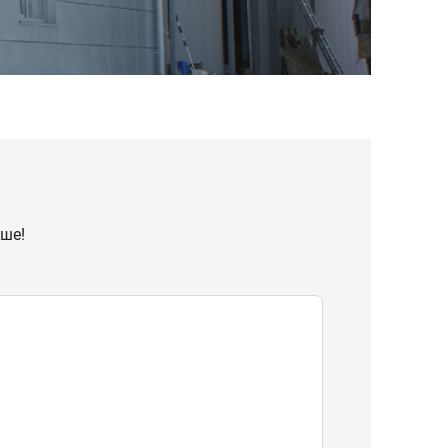
ьше!
ждаете согласие с
политикой обработки