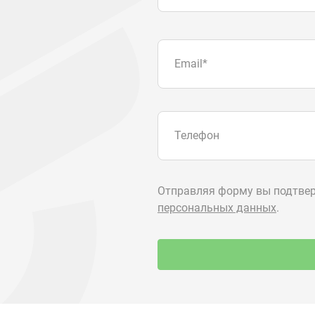
О компании
+7 (3513) 2
utkm@mail.
Контакты
г. Миасс, п.
ул. Нижнеза
я
Доставка и оплата
алоги