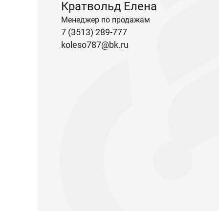
Кратвольд Елена
Менеджер по продажам
7 (3513) 289-777
koleso787@bk.ru
Запчасти Урал
Запчасти Камаз
Спецпредложени
Графические кат