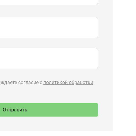
Отправить
89-777
Производство
ru
спецтехники
 Тургояк,
речная, 71