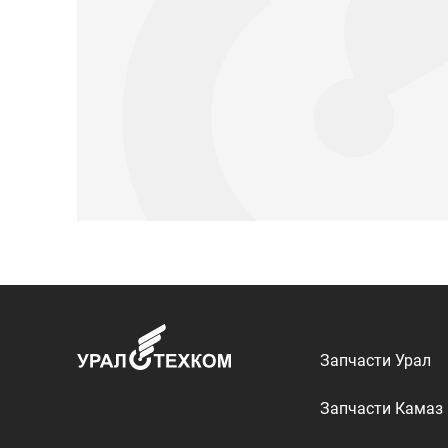
Запчасти Урал
Запчасти Камаз
Спецпредложени
Графические кат
ООО «УралТехКом», 2026