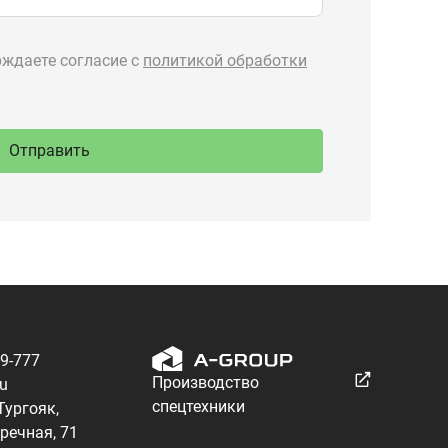
89-777
Производство
ru
спецтехники
 Тургояк,
речная, 71
Разработка — ALGUS