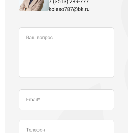
7 (3513) 289-777
koleso787@bk.ru
Ваш вопрос
Email
*
Телефон
Отправляя форму вы подтверждаете
согласие с
политикой обработки
персональных данных
.
Отправить