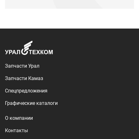
Графические каталоги
О компании
Контакты
Доставка и оплата
+7 (3513) 289-777
utkm@mail.ru
г. Миасс, п. Тургояк,
ул. Нижнезаречная, 71
Производство спецтехники