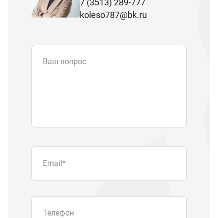
7 (3513) 289-777
koleso787@bk.ru
Ваш вопрос
Email
*
Телефон
Отправляя форму вы подтверждаете
согласие с
политикой обработки
персональных данных
.
Отправить