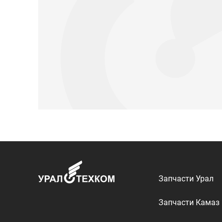
Запчасти Урал
Запчасти Камаз
Спецпредложени
Графические кат
ООО «УралТехКом», 2026