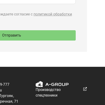
89-777
Производство
ru
спецтехники
 Тургояк,
речная, 71
Разработка — ALGUS