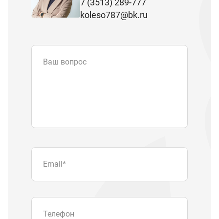
7 (3513) 289-777
koleso787@bk.ru
Ваш вопрос
Email
*
Телефон
Отправляя форму вы подтверждаете
согласие с
политикой обработки
персональных данных
.
Отправить