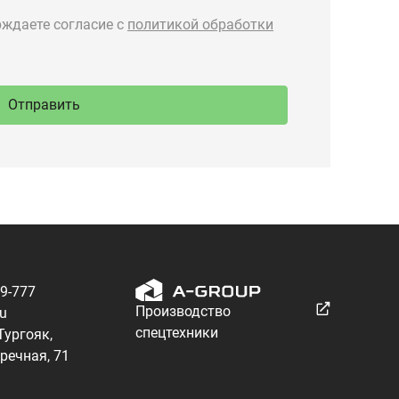
89-777
Производство
ru
спецтехники
 Тургояк,
речная, 71
Разработка — ALGUS