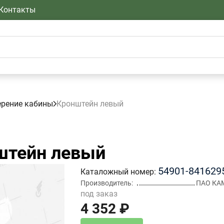
Контакты
ерение кабины
Кронштейн левый
штейн левый
54901-841629
Каталожный номер
Производитель
ПАО КА
под заказ
4 352 ₽