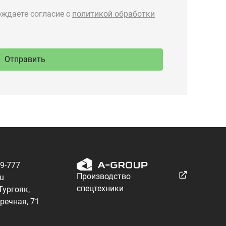
89-777
Производство
ru
спецтехники
 Тургояк,
речная, 71
Разработка — ALGUS