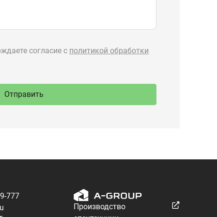
89-777
Производство
ru
спецтехники
 Тургояк,
речная, 71
Разработка — ALGUS