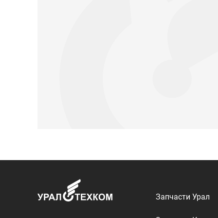
Запчасти Урал
Запчасти Камаз
Спецпредложени
Графические кат
ООО «УралТехКом», 2026