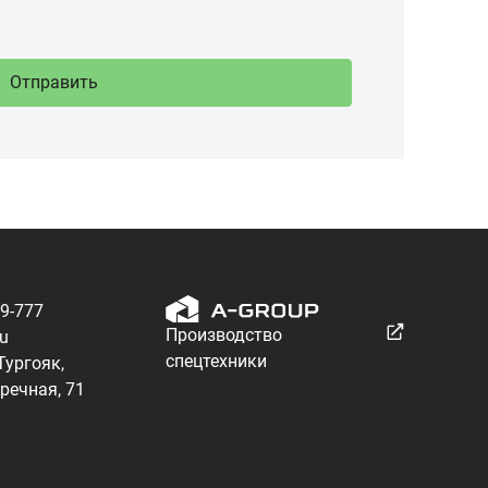
89-777
Производство
ru
спецтехники
 Тургояк,
речная, 71
Разработка — ALGUS