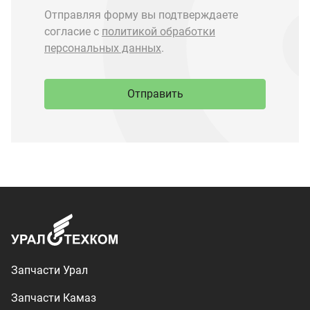
Запчасти Урал
Запчасти Камаз
Спецпредложения
Графические каталоги
О компании
Контакты
Доставка и оплата
+7 (3513) 289-777
utkm@mail.ru
г. Миасс, п. Тургояк,
ул. Нижнезаречная, 71