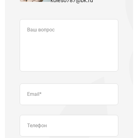
koleso787@bk.ru
Ваш вопрос
Email
*
Телефон
Отправляя форму вы подтверждаете
согласие с
политикой обработки
персональных данных
.
Отправить