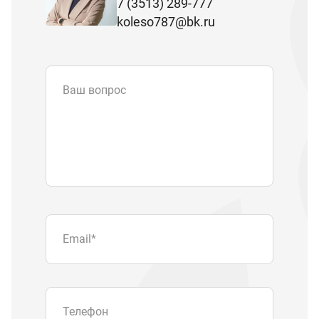
7 (3513) 289-777
koleso787@bk.ru
Ваш вопрос
Email
*
Телефон
Отправляя форму вы подтверждаете
согласие с
политикой обработки
персональных данных
.
Отправить