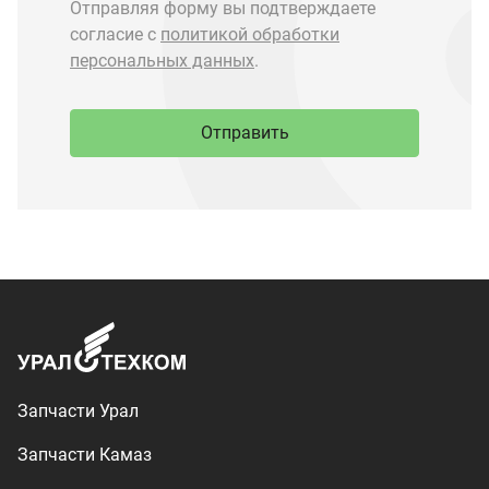
Запчасти Урал
Запчасти Камаз
Спецпредложения
Графические каталоги
О компании
Контакты
Доставка и оплата
+7 (3513) 289-777
utkm@mail.ru
г. Миасс, п. Тургояк,
ул. Нижнезаречная, 71