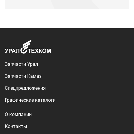
Графические каталоги
О компании
Контакты
Доставка и оплата
+7 (3513) 289-777
utkm@mail.ru
г. Миасс, п. Тургояк,
ул. Нижнезаречная, 71
Производство спецтехники