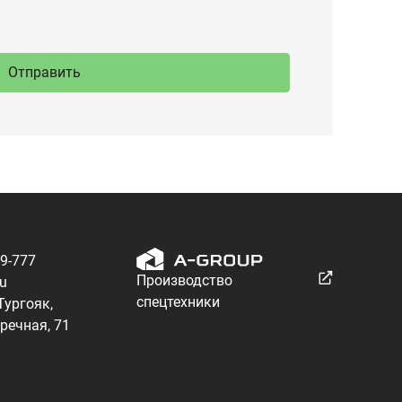
89-777
Производство
ru
спецтехники
 Тургояк,
речная, 71
Разработка — ALGUS