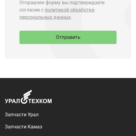
Запчасти Урал
Запчасти Камаз
Спецпредложения
Графические каталоги
О компании
Контакты
Доставка и оплата
+7 (3513) 289-777
utkm@mail.ru
г. Миасс, п. Тургояк,
ул. Нижнезаречная, 71