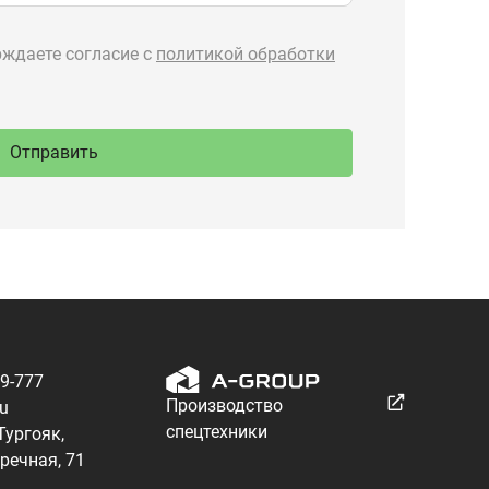
89-777
Производство
ru
спецтехники
 Тургояк,
речная, 71
Разработка — ALGUS