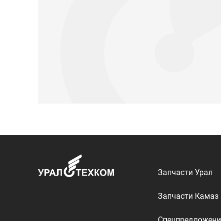
Запчасти Урал
Запчасти Камаз
Спецпредложени
Графические кат
ООО «УралТехКом», 2026