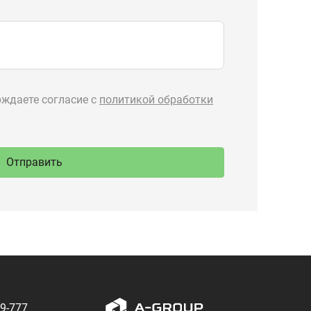
89-777
Производство
ru
спецтехники
 Тургояк,
речная, 71
Разработка — ALGUS