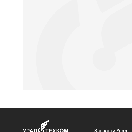
Запчасти Урал
Запчасти Камаз
Спецпредложени
Графические кат
ООО «УралТехКом», 2026