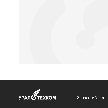
Запчасти Урал
Запчасти Камаз
Спецпредложени
Графические кат
ООО «УралТехКом», 2026