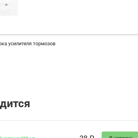
Ещё 3
фото
ока усилителя тормозов
одится