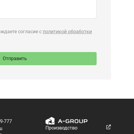
89-777
Производство
ru
спецтехники
 Тургояк,
речная, 71
Разработка — ALGUS