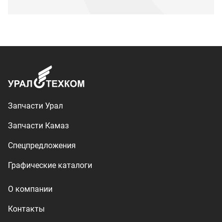
Графические каталоги
О компании
Контакты
Доставка и оплата
+7 (3513) 289-777
utkm@mail.ru
г. Миасс, п. Тургояк,
ул. Нижнезаречная, 71
Производство спецтехники