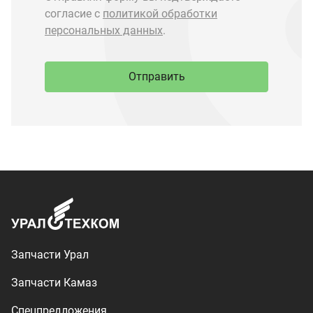
Запчасти Урал
Запчасти Камаз
Спецпредложения
Графические каталоги
О компании
Контакты
Доставка и оплата
+7 (3513) 289-777
utkm@mail.ru
г. Миасс, п. Тургояк,
ул. Нижнезаречная, 71