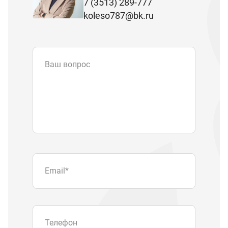
7 (3513) 289-777
koleso787@bk.ru
Ваш вопрос
Email
*
Телефон
Отправляя форму вы подтверждаете
согласие с
политикой обработки
персональных данных
.
Отправить