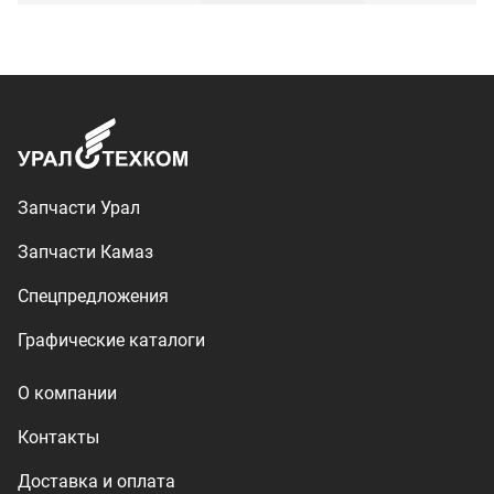
О компании
Контакты
Доставка и оплата
+7 (3513) 289-777
utkm@mail.ru
г. Миасс, п. Тургояк,
ул. Нижнезаречная, 71
Производство спецтехники
ООО «УралТехКом», 2026