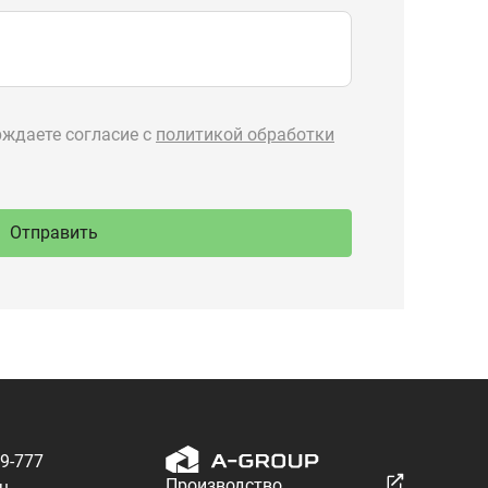
89-777
Производство
ru
спецтехники
 Тургояк,
речная, 71
Разработка — ALGUS