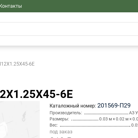
Контакты
12Х1.25Х45-6Е
2Х1.25Х45-6Е
201569-П29
Каталожный номер
Производитель
АЗ 
Размеры
0.03 м × 0.02 м × 0.
Вес
0.0
под заказ