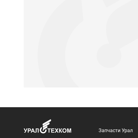
Запчасти Урал
Запчасти Камаз
Спецпредложени
Графические кат
ООО «УралТехКом», 2026