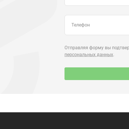
О компании
+7 (3513) 2
utkm@mail.
Контакты
г. Миасс, п.
ул. Нижнеза
я
Доставка и оплата
алоги