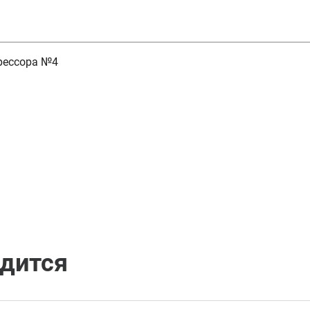
рессора №4
одится