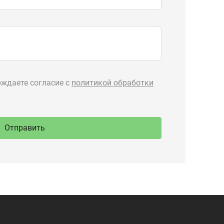
89-777
Производство
ru
спецтехники
 Тургояк,
речная, 71