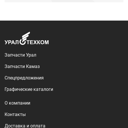
О компании
Контакты
Доставка и оплата
+7 (3513) 289-777
utkm@mail.ru
г. Миасс, п. Тургояк,
ул. Нижнезаречная, 71
Производство спецтехники
ООО «УралТехКом», 2026