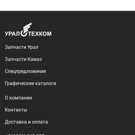
О компании
Контакты
Доставка и оплата
+7 (3513) 289-777
utkm@mail.ru
г. Миасс, п. Тургояк,
ул. Нижнезаречная, 71
Производство спецтехники
ООО «УралТехКом», 2026
Политика конфиденциальности