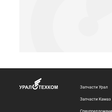
Запчасти Урал
Запчасти Камаз
Спецпредложени
Графические кат
ООО «УралТехКом», 2026