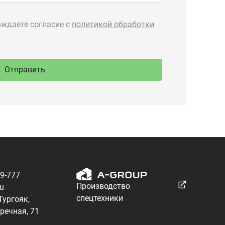
89-777
Производство
ru
спецтехники
 Тургояк,
речная, 71
Разработка — ALGUS