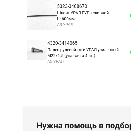
5323-3408670
Шланг УРАЛ ГУРа сливной
L=600мм
АЗ УРАЛ
4320-3414065
Палец рулевой тяги УРАЛ усиленный
М22х1.5 (упаковка 4шт.)
АЗ УРАЛ
Нужна помощь в подбор