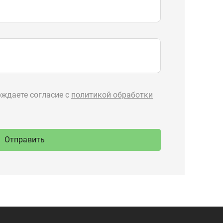
89-777
Производство
ru
спецтехники
 Тургояк,
речная, 71