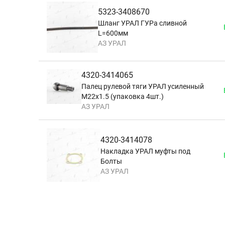
5323-3408670
Шланг УРАЛ ГУРа сливной
L=600мм
АЗ УРАЛ
4320-3414065
Палец рулевой тяги УРАЛ усиленный
М22х1.5 (упаковка 4шт.)
АЗ УРАЛ
4320-3414078
Накладка УРАЛ муфты под
Болты
АЗ УРАЛ