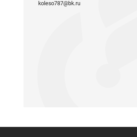
koleso787@bk.ru
Запчасти Урал
Запчасти Камаз
Спецпредложени
Графические кат