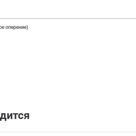
ое оперение)
одится