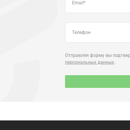
О компании
+7 (3513) 2
utkm@mail.
Контакты
г. Миасс, п.
ул. Нижнеза
я
Доставка и оплата
алоги