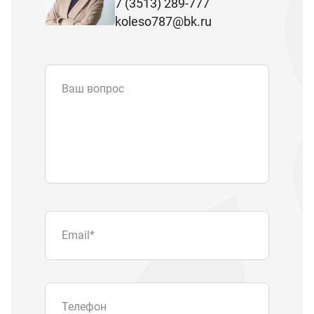
7 (3513) 289-777
koleso787@bk.ru
Ваш вопрос
Email
*
Телефон
Отправляя форму вы подтверждаете
согласие с
политикой обработки
персональных данных
.
Отправить