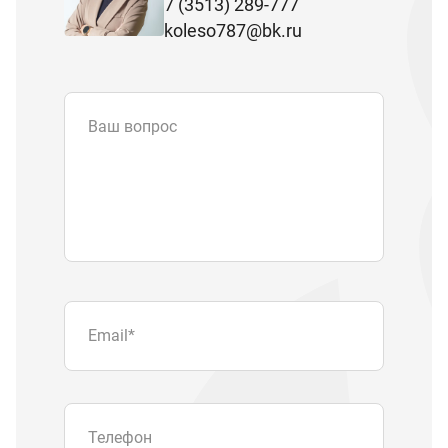
7 (3513) 289-777
koleso787@bk.ru
Ваш вопрос
Email
*
Телефон
Отправляя форму вы подтверждаете
согласие с
политикой обработки
персональных данных
.
Отправить