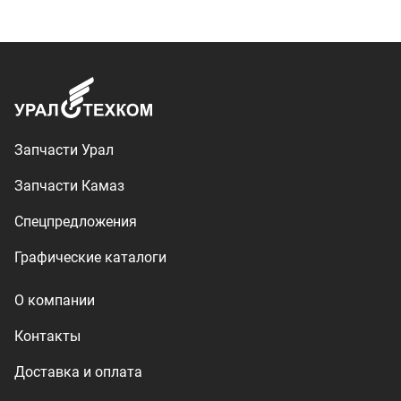
О компании
Контакты
Доставка и оплата
+7 (3513) 289-777
utkm@mail.ru
г. Миасс, п. Тургояк,
ул. Нижнезаречная, 71
Производство спецтехники
ООО «УралТехКом», 2026
Политика конфиденциальности