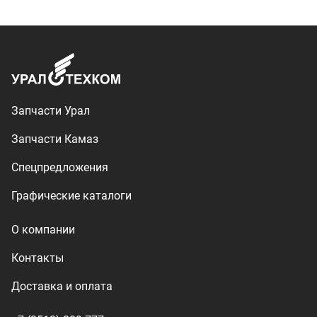
О компании
Контакты
Доставка и оплата
+7 (3513) 289-777
utkm@mail.ru
г. Миасс, п. Тургояк,
ул. Нижнезаречная, 71
Производство спецтехники
ООО «УралТехКом», 2026
Политика конфиденциальности