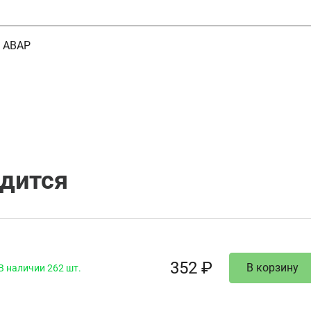
а АВАР
одится
352 ₽
В корзину
В наличии 262 шт.