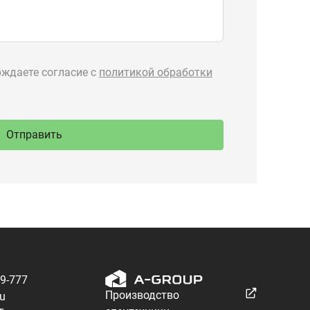
89-777
Производство
ru
спецтехники
 Тургояк,
речная, 71
Разработка — ALGUS