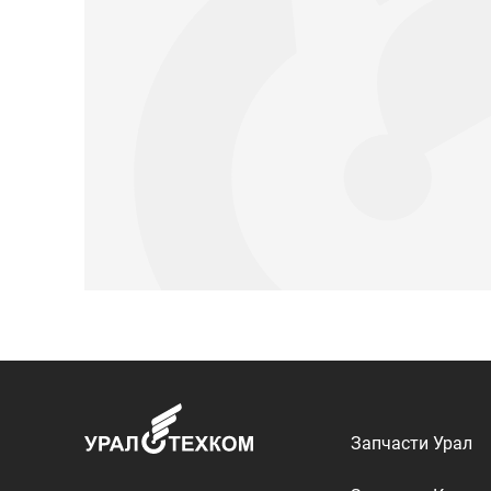
Запчасти Урал
Запчасти Камаз
Спецпредложени
Графические кат
ООО «УралТехКом», 2026