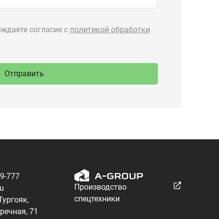
89-777
Производство
ru
спецтехники
 Тургояк,
речная, 71
Разработка — ALGUS