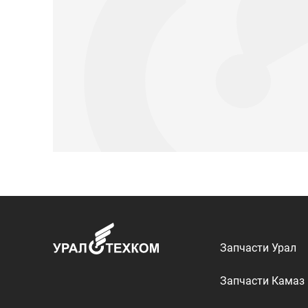
Запчасти Урал
Запчасти Камаз
Спецпредложени
Графические кат
ООО «УралТехКом», 2026