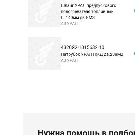
Шланг УРАЛ предпускового
подогревателя топливный
L=140мм дв.ЯМЗ
АЗ УРАЛ
4320Я2-1015632-10
Патрубок УРАЛ ПЖД дв.238М2
АЗ УРАЛ
Нужна помощь в подбор