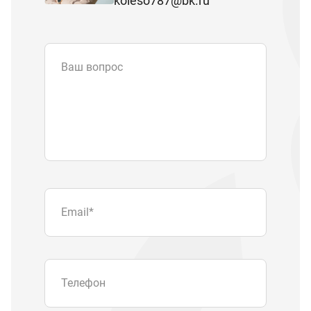
koleso787@bk.ru
Ваш вопрос
Email
*
Телефон
Отправляя форму вы подтверждаете
согласие с
политикой обработки
персональных данных
.
Отправить