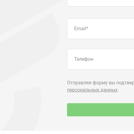
О компании
+7 (3513) 2
utkm@mail.
Контакты
г. Миасс, п.
ул. Нижнеза
я
Доставка и оплата
алоги