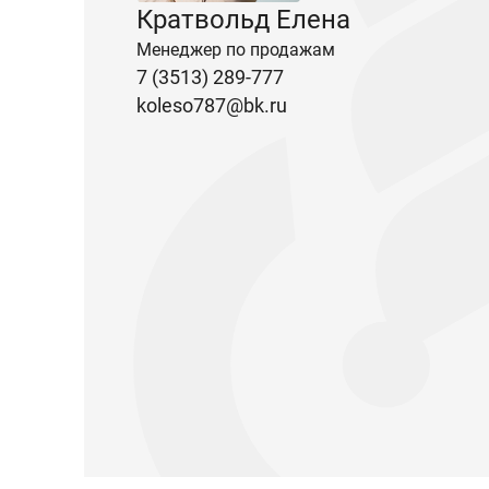
Кратвольд Елена
Менеджер по продажам
7 (3513) 289-777
koleso787@bk.ru
Запчасти Урал
Запчасти Камаз
Спецпредложени
Графические кат