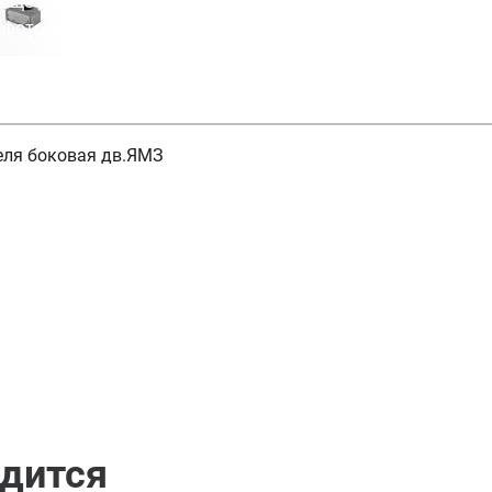
Ещё 7
фото
еля боковая дв.ЯМЗ
одится