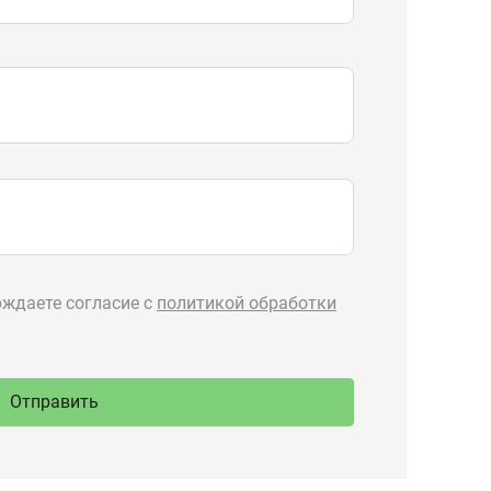
Отправить
89-777
Производство
ru
спецтехники
 Тургояк,
речная, 71