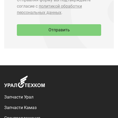
Запчасти Урал
Запчасти Камаз
Спецпредложения
Графические каталоги
О компании
Контакты
Доставка и оплата
+7 (3513) 289-777
utkm@mail.ru
г. Миасс, п. Тургояк,
ул. Нижнезаречная, 71