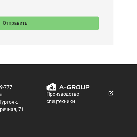
89-777
Производство
ru
спецтехники
 Тургояк,
речная, 71
Разработка — ALGUS