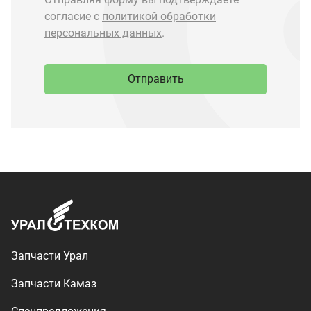
Запчасти Урал
Запчасти Камаз
Спецпредложения
Графические каталоги
О компании
Контакты
Доставка и оплата
+7 (3513) 289-777
utkm@mail.ru
г. Миасс, п. Тургояк,
ул. Нижнезаречная, 71