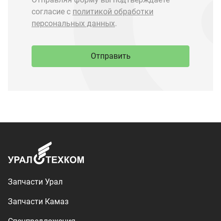
Запчасти Урал
Запчасти Камаз
Спецпредложения
Графические каталоги
О компании
Контакты
Доставка и оплата
+7 (3513) 289-777
utkm@mail.ru
г. Миасс, п. Тургояк,
ул. Нижнезаречная, 71