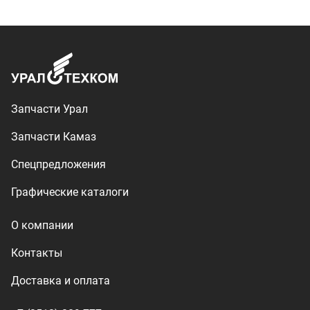
О компании
Контакты
Доставка и оплата
+7 (3513) 289-777
utkm@mail.ru
г. Миасс, п. Тургояк,
ул. Нижнезаречная, 71
Производство спецтехники
ООО «УралТехКом», 2026
Политика конфиденциальности