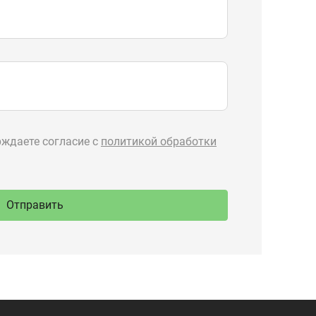
89-777
Производство
ru
спецтехники
 Тургояк,
речная, 71