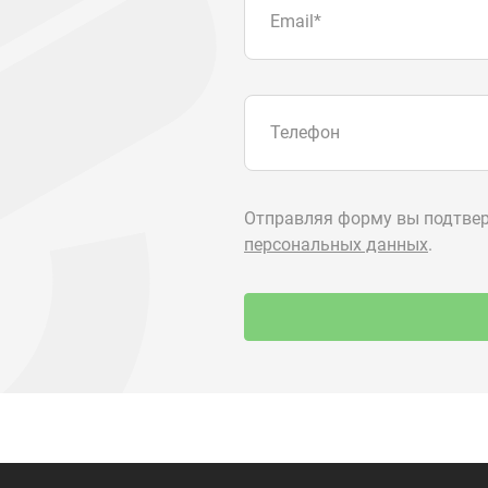
О компании
+7 (3513) 2
utkm@mail.
Контакты
г. Миасс, п.
ул. Нижнеза
я
Доставка и оплата
алоги