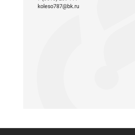
koleso787@bk.ru
Запчасти Урал
Запчасти Камаз
Спецпредложени
Графические кат