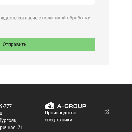
89-777
Производство
ru
спецтехники
 Тургояк,
речная, 71
Разработка — ALGUS