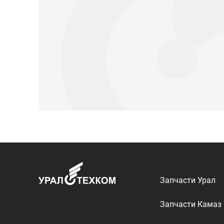
Запчасти Урал
Запчасти Камаз
Спецпредложени
Графические кат
ООО «УралТехКом», 2026