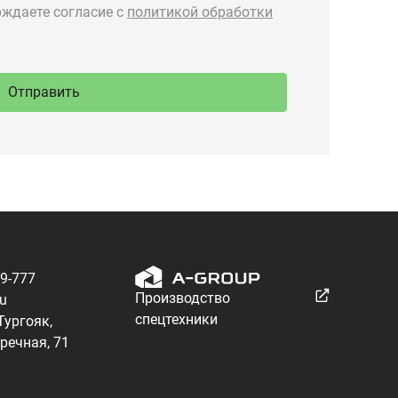
89-777
Производство
ru
спецтехники
 Тургояк,
речная, 71
Разработка — ALGUS