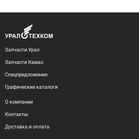
О компании
Контакты
Доставка и оплата
+7 (3513) 289-777
utkm@mail.ru
г. Миасс, п. Тургояк,
ул. Нижнезаречная, 71
Производство спецтехники
ООО «УралТехКом», 2026
Политика конфиденциальности